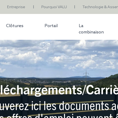
Entreprise
Pourquoi VALU
Technologie & Asse
|
|
Clôtures
Portail
La
combinaison
léchargements/Carri
uverez ici les documents a